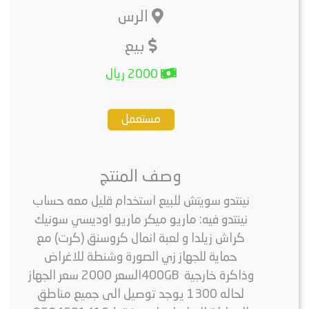
الرس
بيع
2000 ريال
مستعمل
وصف المنتج
نينتدو سويتش للبيع استخدام قليل معه حساب
نينتدو فيه: ماريو ميكر ماريو اوديسي سونيك
كراش زيلدا و لعبة انمال كروسنق (كرت) مع
حماية للجهاز زي الصورة وشنطة للاغراض
وذاكرة خارجية 400GB ‎السعر 2000 سعر الجهاز
لحاله 1300 يوجد توصيل الى جميع مناطق