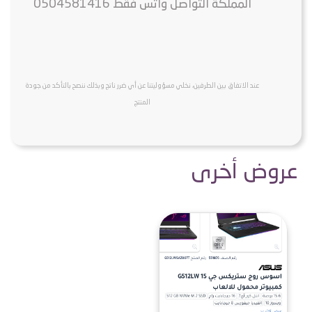
المملكة التواصل واتس فقط 0504581416
عند الاتفاق بين الطرفين، نخلي مسؤوليتنا عن أي ضرر ناتج وبذلك ننصح بالتأكد من جودة
المنتج
عروض أخرى