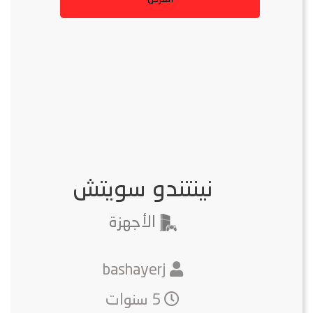
نينتندو سويتش
الأجهزة
bashayerj
5 سنوات