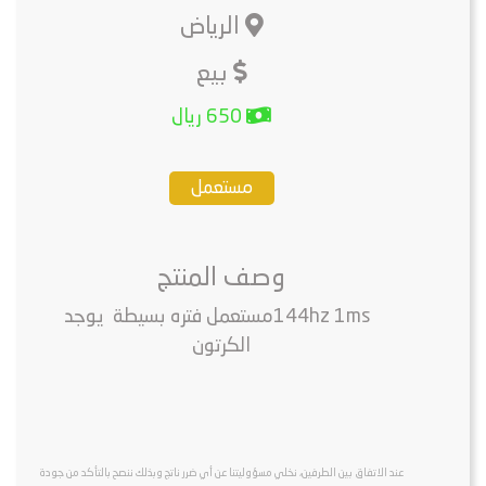
الرياض
بيع
650 ريال
مستعمل
وصف المنتج
144hz ‎1ms ‎ ‎مستعمل ‏فتره ‏بسيطة ‏ ‏يوجد
‏الكرتون
عند الاتفاق بين الطرفين، نخلي مسؤوليتنا عن أي ضرر ناتج وبذلك ننصح بالتأكد من جودة