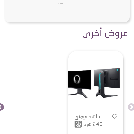
المنتج
عروض أخرى
شاشه قيمنق
240 هرتز