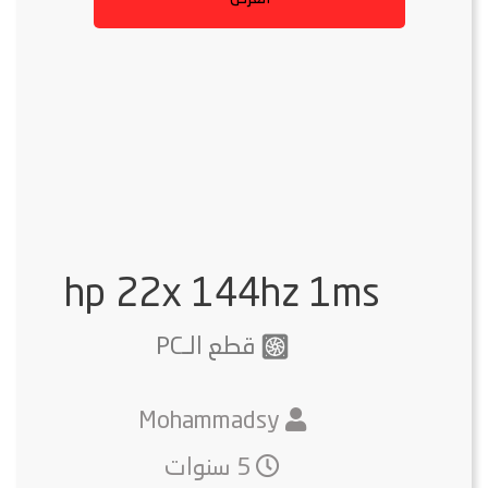
hp ‎22x ‎144hz ‎1ms
قطع الـPC
Mohammadsy
5 سنوات