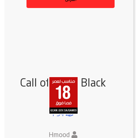
Call of Duty: Black
Ops 4
PS4
Hmood