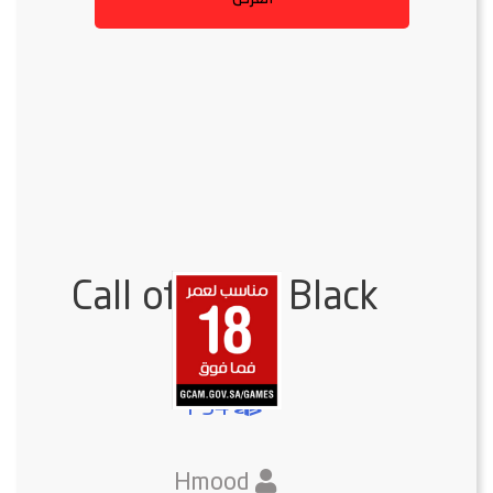
Call of Duty: Black
Ops 4
PS4
Hmood